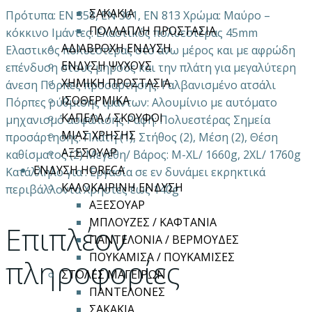
ΣΑΚΑΚΙΑ
Πρότυπα: EN 358, EN 361, EN 813 Χρώμα: Μαύρο –
ΠΟΛΛΑΠΛΗ ΠΡΟΣΤΑΣΙΑ
κόκκινο Ιμάντες: Ελαστικός πολυεστέρας 45mm
ΑΔΙΑΒΡΟΧΗ ΕΝΔΥΣΗ
Ελαστικός πολυεστέρας στο άνω μέρος και με αφρώδη
ΕΝΔΥΣΗ ΨΥΧΟΥΣ
επένδυση στους μηρούς και την πλάτη για μεγαλύτερη
ΧΗΜΙΚΗ ΠΡΟΣΤΑΣΙΑ
άνεση Πόρπες προσάρτησης: Γαλβανισμένο ατσάλι
ΙΣΟΘΕΡΜΙΚΑ
Πόρπες ρύθμισης ιμάντων: Αλουμίνιο με αυτόματο
ΚΑΠΕΛΑ / ΣΚΟΥΦΟΙ
μηχανισμό ασφάλισης Ραφή: Πολυεστέρας Σημεία
ΜΙΑΣ ΧΡΗΣΗΣ
προσάρτησης: Πλάτη (1), Στήθος (2), Μέση (2), Θέση
ΑΞΕΣΟΥΑΡ
καθίσματος (2) Μεγέθη/ Βάρος: M-XL/ 1660g, 2XL/ 1760g
ΕΝΔΥΣΗ HORECA
Κατάλληλο για : Εργασία σε εν δυνάμει εκρηκτικά
ΚΑΛΟΚΑΙΡΙΝΗ ΕΝΔΥΣΗ
περιβάλλοντα Χρήστες έως 140g
ΑΞΕΣΟΥΑΡ
ΜΠΛΟΥΖΕΣ / ΚΑΦΤΑΝΙΑ
Επιπλέον
ΠΑΝΤΕΛΟΝΙΑ / ΒΕΡΜΟΥΔΕΣ
ΠΟΥΚΑΜΙΣΑ / ΠΟΥΚΑΜΙΣΕΣ
πληροφορίες
ΣΤΟΛΕΣ ΜΑΓΕΙΡΩΝ
ΠΑΝΤΕΛΟΝΕΣ
ΣΑΚΑΚΙΑ