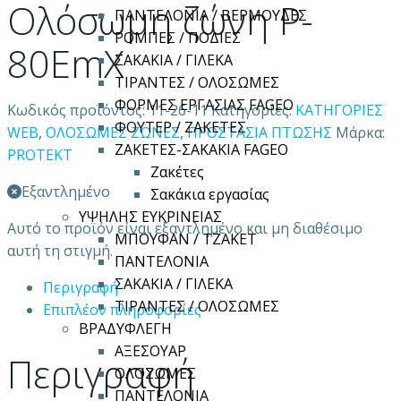
Oλόσωμη ζώνη P-
ΠΑΝΤΕΛΟΝΙΑ / ΒΕΡΜΟΥΔΕΣ
ΡΟΜΠΕΣ / ΠΟΔΙΕΣ
80EmX
ΣΑΚΑΚΙΑ / ΓΙΛΕΚΑ
ΤΙΡΑΝΤΕΣ / ΟΛΟΣΩΜΕΣ
ΦΟΡΜΕΣ ΕΡΓΑΣΙΑΣ FAGEO
Κωδικός προϊόντος:
11-26-11
Κατηγορίες:
ΚΑΤΗΓΟΡΙΕΣ
ΦΟΥΤΕΡ / ΖΑΚΕΤΕΣ
WEB
,
ΟΛΟΣΩΜΕΣ ΖΩΝΕΣ
,
ΠΡΟΣΤΑΣΙΑ ΠΤΩΣΗΣ
Μάρκα:
ΖΑΚΕΤΕΣ-ΣΑΚΑΚΙΑ FAGEO
PROTEKT
Ζακέτες
Εξαντλημένο
Σακάκια εργασίας
ΥΨΗΛΗΣ ΕΥΚΡΙΝΕΙΑΣ
Αυτό το προϊόν είναι εξαντλημένο και μη διαθέσιμο
ΜΠΟΥΦΑΝ / ΤΖΑΚΕΤ
αυτή τη στιγμή.
ΠΑΝΤΕΛΟΝΙΑ
ΣΑΚΑΚΙΑ / ΓΙΛΕΚΑ
Περιγραφή
ΤΙΡΑΝΤΕΣ / ΟΛΟΣΩΜΕΣ
Επιπλέον πληροφορίες
ΒΡΑΔΥΦΛΕΓΗ
ΑΞΕΣΟΥΑΡ
Περιγραφή
ΟΛΟΣΩΜΕΣ
ΠΑΝΤΕΛΟΝΙΑ