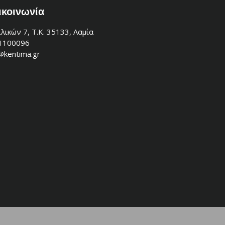
ικοινωνία
λικών 7, Τ.Κ. 35133, Λαμία
1100096
@kentima.gr