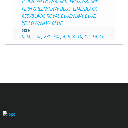
CURRY YELLOW/BLACK
,
EBONY/BLACK
,
FERN GREEN/NAVY BLUE
,
LIME/BLACK
,
RED/BLACK
,
ROYAL BLUE/NAVY BLUE
,
YELLOW/NAVY BLUE
Size
S
,
M
,
L
,
XL
,
2XL
,
3XL
,
4
,
6
,
8
,
10
,
12
,
14
,
16