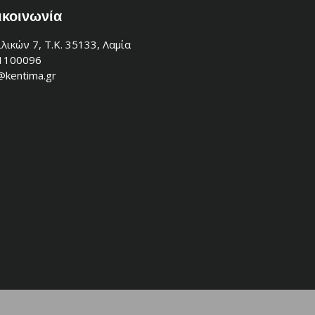
ικοινωνία
λικών 7, Τ.Κ. 35133, Λαμία
1100096
@kentima.gr