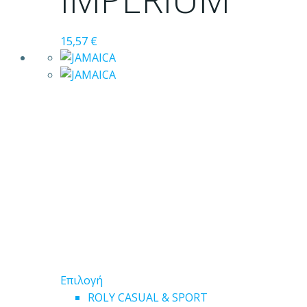
παραλλαγές.
Οι
15,57
€
επιλογές
μπορούν
να
επιλεγούν
στη
σελίδα
του
προϊόντος
Αυτό
Επιλογή
το
ROLY CASUAL & SPORT