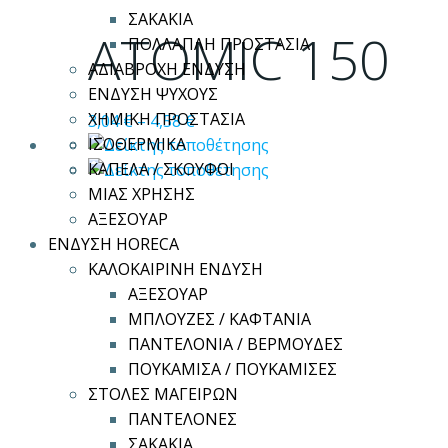
προϊόν
ΣΑΚΑΚΙΑ
έχει
ATOMIC 150
ΠΟΛΛΑΠΛΗ ΠΡΟΣΤΑΣΙΑ
πολλαπλές
ΑΔΙΑΒΡΟΧΗ ΕΝΔΥΣΗ
παραλλαγές.
ΕΝΔΥΣΗ ΨΥΧΟΥΣ
Οι
ΧΗΜΙΚΗ ΠΡΟΣΤΑΣΙΑ
3,04
€
–
4,58
€
επιλογές
ΙΣΟΘΕΡΜΙΚΑ
μπορούν
ΚΑΠΕΛΑ / ΣΚΟΥΦΟΙ
να
ΜΙΑΣ ΧΡΗΣΗΣ
επιλεγούν
ΑΞΕΣΟΥΑΡ
στη
ΕΝΔΥΣΗ HORECA
σελίδα
ΚΑΛΟΚΑΙΡΙΝΗ ΕΝΔΥΣΗ
του
ΑΞΕΣΟΥΑΡ
προϊόντος
ΜΠΛΟΥΖΕΣ / ΚΑΦΤΑΝΙΑ
ΠΑΝΤΕΛΟΝΙΑ / ΒΕΡΜΟΥΔΕΣ
ΠΟΥΚΑΜΙΣΑ / ΠΟΥΚΑΜΙΣΕΣ
ΣΤΟΛΕΣ ΜΑΓΕΙΡΩΝ
ΠΑΝΤΕΛΟΝΕΣ
ΣΑΚΑΚΙΑ