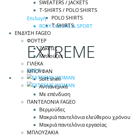
SWEATERS / JACKETS
T-SHIRTS / POLO SHIRTS
POLO SHIRTS
Αυτό
Επιλογή
T-SHIRTS
το
ROLY CASUAL & SPORT
ΕΝΔΥΣΗ FAGEO
προϊόν
ΦΟΥΤΕΡ
έχει
EXTREME
Ζακέτες
πολλαπλές
Μπλούζες
παραλλαγές.
ΓΙΛΕΚΑ
Οι
7,02
€
ΜΠΟΥΦΑΝ
επιλογές
Soft shell
μπορούν
Αντιανεμικά
να
Με επένδυση
επιλεγούν
ΠΑΝΤΕΛΟΝΙΑ FAGEO
στη
Βερμούδες
σελίδα
Μακριά παντελόνια ελεύθερου χρόνου
του
Μακριά παντελόνια εργασίας
προϊόντος
ΜΠΛΟΥΖΑΚΙΑ