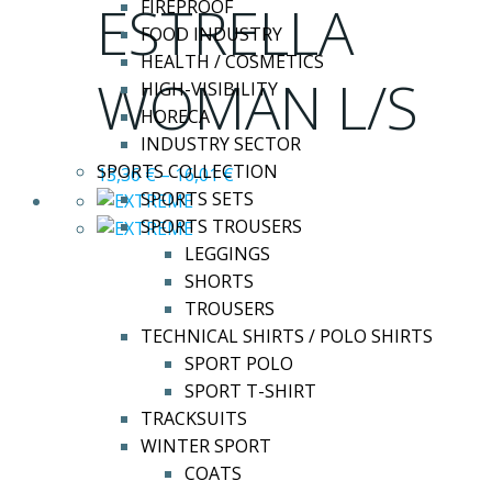
ESTRELLA
FIREPROOF
πολλαπλές
FOOD INDUSTRY
παραλλαγές.
HEALTH / COSMETICS
Οι
WOMAN L/S
HIGH-VISIBILITY
επιλογές
HORECA
μπορούν
INDUSTRY SECTOR
να
SPORTS COLLECTION
13,36
€
–
16,01
€
επιλεγούν
SPORTS SETS
στη
SPORTS TROUSERS
σελίδα
LEGGINGS
του
SHORTS
προϊόντος
TROUSERS
TECHNICAL SHIRTS / POLO SHIRTS
SPORT POLO
SPORT T-SHIRT
TRACKSUITS
WINTER SPORT
COATS