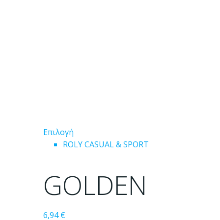
του
προϊόντος
Αυτό
Επιλογή
το
ROLY CASUAL & SPORT
προϊόν
έχει
GOLDEN
πολλαπλές
παραλλαγές.
Οι
6,94
€
επιλογές