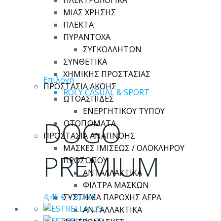
ΗΛΕΚΤΡΟΛΟΓΙΚΑ
ΜΙΑΣ ΧΡΗΣΗΣ
ΠΛΕΚΤΑ
ΠΥΡΑΝΤΟΧΑ
ΣΥΓΚΟΛΛΗΤΩΝ
ΣΥΝΘΕΤΙΚΑ
ΧΗΜΙΚΗΣ ΠΡΟΣΤΑΣΙΑΣ
Αυτό
Επιλογή
ΠΡΟΣΤΑΣΙΑ ΑΚΟΗΣ
το
ROLY CASUAL & SPORT
ΩΤΟΑΣΠΙΔΕΣ
προϊόν
ΕΝΕΡΓΗΤΙΚΟΥ ΤΥΠΟΥ
έχει
DOGO
ΩΤΟΠΩΜΑΤΑ
πολλαπλές
ΠΡΟΣΤΑΣΙΑ ΑΝΑΠΝΟΗΣ
παραλλαγές.
ΜΑΣΚΕΣ ΙΜΙΣΕΩΣ / ΟΛΟΚΛΗΡΟΥ
Οι
PREMIUM
ΠΡΟΣΩΠΟΥ
επιλογές
ΑΝΤΑΛΛΑΚΤΙΚΑ
μπορούν
ΦΙΛΤΡΑ ΜΑΣΚΩΝ
να
4,45
€
–
8,76
€
ΣΥΣΤΗΜΑ ΠΑΡΟΧΗΣ ΑΕΡΑ
επιλεγούν
ΑΝΤΑΛΛΑΚΤΙΚΑ
στη