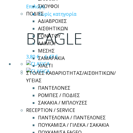
Αυτό
ΣΚΟΥΦΟΙ
Επιλογή
το
ΠΟΔΙΕΣ
Χωρίς κατηγορία
προϊόν
ΑΔΙΑΒΡΟΧΕΣ
έχει
ΑΙΣΘΗΤΙΚΩΝ
BEAGLE
πολλαπλές
ΓΟΝΑΤΟΥ
παραλλαγές.
ΛΑΙΜΟΥ
Οι
ΜΕΣΗΣ
Price
3,80
€
–
6,47
€
επιλογές
ΣΑΜΑΡΑΚΙΑ
range:
μπορούν
ΧΙΑΣΤΙ
3,80 €
να
ΣΤΟΛΕΣ ΚΑΘΑΡΙΟΤΗΤΑΣ/ΑΙΣΘΗΤΙΚΩΝ/
through
επιλεγούν
ΥΓΕΙΑΣ
6,47 €
στη
ΠΑΝΤΕΛΟΝΕΣ
σελίδα
ΡΟΜΠΕΣ / ΠΟΔΙΕΣ
του
ΣΑΚΑΚΙΑ / ΜΠΛΟΥΖΕΣ
προϊόντος
RECEPTION / SERVICE
ΠΑΝΤΕΛΟΝΙΑ / ΠΑΝΤΕΛΟΝΕΣ
ΠΟΥΚΑΜΙΣΑ / ΓΙΛΕΚΑ / ΣΑΚΑΚΙΑ
ΠΟΥΚΑΜΙΣΑ FAGEO