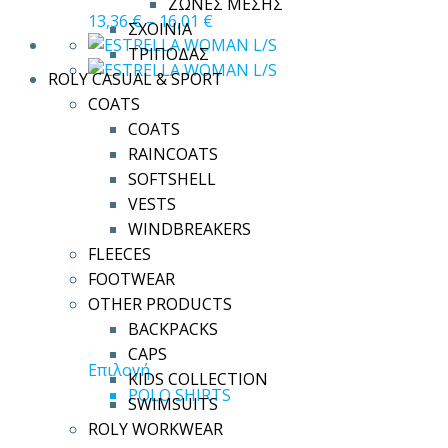
Οι
ΖΩΝΕΣ ΜΕΣΗΣ
13,36
€
–
16,01
€
επιλογές
ΣΧΟΙΝΙΑ
μπορούν
ΤΡΙΠΟΔΑΣ
να
ROLY CASUAL & SPORT
επιλεγούν
COATS
στη
COATS
σελίδα
RAINCOATS
του
SOFTSHELL
προϊόντος
VESTS
WINDBREAKERS
FLEECES
FOOTWEAR
OTHER PRODUCTS
BACKPACKS
CAPS
Αυτό
Επιλογή
KIDS COLLECTION
το
POLO SHIRTS
SWIMSUITS
προϊόν
ROLY WORKWEAR
έχει