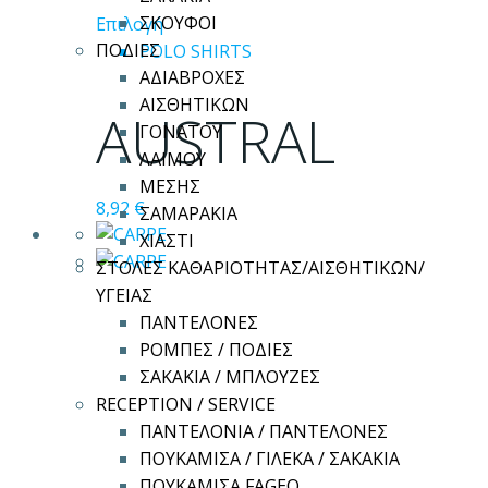
Αυτό
ΣΚΟΥΦΟΙ
Επιλογή
το
ΠΟΔΙΕΣ
POLO SHIRTS
προϊόν
ΑΔΙΑΒΡΟΧΕΣ
έχει
ΑΙΣΘΗΤΙΚΩΝ
AUSTRAL
πολλαπλές
ΓΟΝΑΤΟΥ
παραλλαγές.
ΛΑΙΜΟΥ
Οι
ΜΕΣΗΣ
8,92
€
επιλογές
ΣΑΜΑΡΑΚΙΑ
μπορούν
ΧΙΑΣΤΙ
να
ΣΤΟΛΕΣ ΚΑΘΑΡΙΟΤΗΤΑΣ/ΑΙΣΘΗΤΙΚΩΝ/
επιλεγούν
ΥΓΕΙΑΣ
στη
ΠΑΝΤΕΛΟΝΕΣ
σελίδα
ΡΟΜΠΕΣ / ΠΟΔΙΕΣ
του
ΣΑΚΑΚΙΑ / ΜΠΛΟΥΖΕΣ
προϊόντος
RECEPTION / SERVICE
ΠΑΝΤΕΛΟΝΙΑ / ΠΑΝΤΕΛΟΝΕΣ
ΠΟΥΚΑΜΙΣΑ / ΓΙΛΕΚΑ / ΣΑΚΑΚΙΑ
ΠΟΥΚΑΜΙΣΑ FAGEO