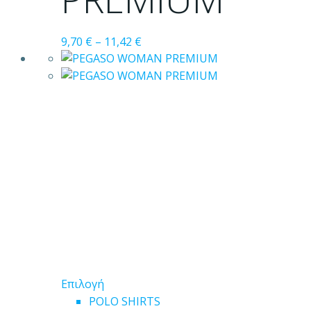
μπορούν
να
9,70
€
–
11,42
€
επιλεγούν
στη
σελίδα
του
προϊόντος
Αυτό
Επιλογή
το
POLO SHIRTS