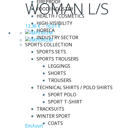
Οι
WOMAN L/S
FIREPROOF
επιλογές
FOOD INDUSTRY
μπορούν
HEALTH / COSMETICS
να
HIGH-VISIBILITY
13,36
€
–
16,01
€
επιλεγούν
HORECA
στη
INDUSTRY SECTOR
σελίδα
SPORTS COLLECTION
του
SPORTS SETS
προϊόντος
SPORTS TROUSERS
LEGGINGS
SHORTS
TROUSERS
TECHNICAL SHIRTS / POLO SHIRTS
SPORT POLO
SPORT T-SHIRT
TRACKSUITS
WINTER SPORT
COATS
Αυτό
Επιλογή