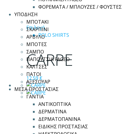
ΦΟΡΕΜΑΤΑ / ΜΠΛΟΥΖΕΣ / ΦΟΥΣΤΕΣ
ΥΠΟΔΗΣΗ
ΜΠΟΤΑΚΙ
Αυτό
Επιλογή
ΣΚΑΡΠΙΝΙ
το
POLO SHIRTS
ΑΡΒΥΛΟ
προϊόν
ΜΠΟΤΕΣ
έχει
CARPE
ΣΑΜΠΟ
πολλαπλές
ΠΑΠΟΥΤΣΙΑ FAGEO
παραλλαγές.
ΚΑΛΤΣΕΣ
Οι
ΠΑΤΟΙ
12,59
€
επιλογές
ΑΞΕΣΟΥΑΡ
μπορούν
ΜΕΣΑ ΠΡΟΣΤΑΣΙΑΣ
να
ΓΑΝΤΙΑ
επιλεγούν
ΑΝΤΙΚΟΠΤΙΚΑ
στη
ΔΕΡΜΑΤΙΝΑ
σελίδα
ΔΕΡΜΑΤΟΠΑΝΙΝΑ
του
ΕΙΔΙΚΗΣ ΠΡΟΣΤΑΣΙΑΣ
προϊόντος