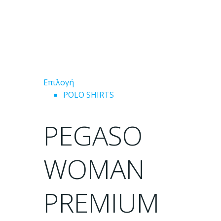
Αυτό
Επιλογή
το
POLO SHIRTS
προϊόν
έχει
PEGASO
πολλαπλές
παραλλαγές.
Οι
WOMAN
επιλογές
μπορούν
PREMIUM
να
επιλεγούν
στη