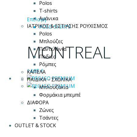
Polos
T-shirts
Αμάνικα
Αυτό
Επιλογή
ΙΑΤΡΙΚΟΣ & ΕΣΤΙΑΣΗΣ ΡΟΥΧΙΣΜΟΣ
το
POLO SHIRTS
Polos
προϊόν
Μπλούζες
έχει
MONTREAL
Παντελόνια
πολλαπλές
Ποδιές
παραλλαγές.
Ρόμπες
Οι
14,85
€
ΚΑΠΕΛΑ
επιλογές
ΠΑΙΔΙΚΑ – ΣΧΟΛΙΚΑ
μπορούν
Μπλουζάκια
να
Φορμάκια μπεμπέ
επιλεγούν
ΔΙΑΦΟΡΑ
στη
Ζώνες
σελίδα
Τσάντες
του
OUTLET & STOCK
προϊόντος