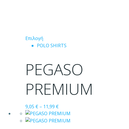
Αυτό
Επιλογή
το
POLO SHIRTS
προϊόν
έχει
PEGASO
πολλαπλές
παραλλαγές.
Οι
PREMIUM
επιλογές
μπορούν
να
9,05
€
–
11,99
€
επιλεγούν
στη
σελίδα