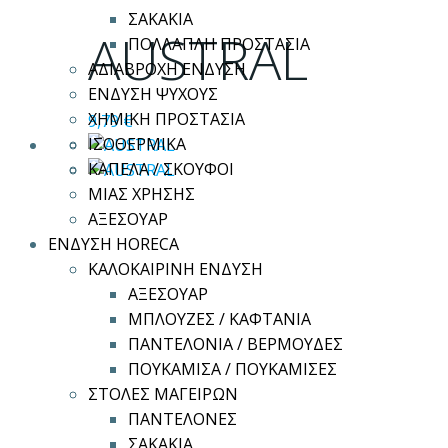
προϊόν
ΣΑΚΑΚΙΑ
έχει
AUSTRAL
ΠΟΛΛΑΠΛΗ ΠΡΟΣΤΑΣΙΑ
πολλαπλές
ΑΔΙΑΒΡΟΧΗ ΕΝΔΥΣΗ
παραλλαγές.
ΕΝΔΥΣΗ ΨΥΧΟΥΣ
Οι
ΧΗΜΙΚΗ ΠΡΟΣΤΑΣΙΑ
9,79
€
επιλογές
ΙΣΟΘΕΡΜΙΚΑ
μπορούν
ΚΑΠΕΛΑ / ΣΚΟΥΦΟΙ
να
ΜΙΑΣ ΧΡΗΣΗΣ
επιλεγούν
ΑΞΕΣΟΥΑΡ
στη
ΕΝΔΥΣΗ HORECA
σελίδα
ΚΑΛΟΚΑΙΡΙΝΗ ΕΝΔΥΣΗ
του
ΑΞΕΣΟΥΑΡ
προϊόντος
ΜΠΛΟΥΖΕΣ / ΚΑΦΤΑΝΙΑ
ΠΑΝΤΕΛΟΝΙΑ / ΒΕΡΜΟΥΔΕΣ
ΠΟΥΚΑΜΙΣΑ / ΠΟΥΚΑΜΙΣΕΣ
ΣΤΟΛΕΣ ΜΑΓΕΙΡΩΝ
ΠΑΝΤΕΛΟΝΕΣ
ΣΑΚΑΚΙΑ