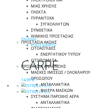
ΗΛΕΚΤΡΟΛΟΓΙΚΑ
ΜΙΑΣ ΧΡΗΣΗΣ
ΠΛΕΚΤΑ
ΠΥΡΑΝΤΟΧΑ
ΣΥΓΚΟΛΛΗΤΩΝ
ΣΥΝΘΕΤΙΚΑ
ΧΗΜΙΚΗΣ ΠΡΟΣΤΑΣΙΑΣ
Αυτό
Επιλογή
ΠΡΟΣΤΑΣΙΑ ΑΚΟΗΣ
το
POLO SHIRTS
ΩΤΟΑΣΠΙΔΕΣ
προϊόν
ΕΝΕΡΓΗΤΙΚΟΥ ΤΥΠΟΥ
έχει
CARPE
ΩΤΟΠΩΜΑΤΑ
πολλαπλές
ΠΡΟΣΤΑΣΙΑ ΑΝΑΠΝΟΗΣ
παραλλαγές.
ΜΑΣΚΕΣ ΙΜΙΣΕΩΣ / ΟΛΟΚΛΗΡΟΥ
Οι
ΠΡΟΣΩΠΟΥ
14,99
€
επιλογές
ΑΝΤΑΛΛΑΚΤΙΚΑ
μπορούν
ΦΙΛΤΡΑ ΜΑΣΚΩΝ
να
ΣΥΣΤΗΜΑ ΠΑΡΟΧΗΣ ΑΕΡΑ
επιλεγούν
ΑΝΤΑΛΛΑΚΤΙΚΑ
στη