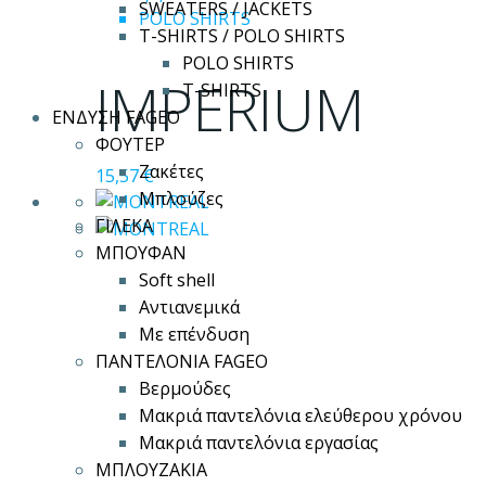
SWEATERS / JACKETS
το
POLO SHIRTS
T-SHIRTS / POLO SHIRTS
προϊόν
POLO SHIRTS
έχει
IMPERIUM
T-SHIRTS
πολλαπλές
ΕΝΔΥΣΗ FAGEO
παραλλαγές.
ΦΟΥΤΕΡ
Οι
Ζακέτες
15,57
€
επιλογές
Μπλούζες
μπορούν
ΓΙΛΕΚΑ
να
ΜΠΟΥΦΑΝ
επιλεγούν
Soft shell
στη
Αντιανεμικά
σελίδα
Με επένδυση
του
ΠΑΝΤΕΛΟΝΙΑ FAGEO
προϊόντος
Βερμούδες
Μακριά παντελόνια ελεύθερου χρόνου
Μακριά παντελόνια εργασίας
ΜΠΛΟΥΖΑΚΙΑ