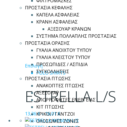
ΦΙΛΤΡΟΜΑΣΚΕΣ
σελίδα
ΠΡΟΣΤΑΣΙΑ ΚΕΦΑΛΗΣ
του
ΚΑΠΕΛΑ ΑΣΦΑΛΕΙΑΣ
προϊόντος
ΚΡΑΝΗ ΑΣΦΑΛΕΙΑΣ
ΑΞΕΣΟΥΑΡ ΚΡΑΝΩΝ
ΣΥΣΤΗΜΑ ΠΟΛΛΑΠΛΗΣ ΠΡΟΣΤΑΣΙΑΣ
ΠΡΟΣΤΑΣΙΑ ΟΡΑΣΗΣ
ΓΥΑΛΙΑ ΑΝΟΙΧΤΟΥ ΤΥΠΟΥ
ΓΥΑΛΙΑ ΚΛΕΙΣΤΟΥ ΤΥΠΟΥ
ΠΡΟΣΩΠΙΔΕΣ / ΑΣΠΙΔΙΑ
Αυτό
Επιλογή
ΣΥΓΚΟΛΛΗΣΕΙΣ
το
POLO SHIRTS
ΠΡΟΣΤΑΣΙΑ ΠΤΩΣΗΣ
προϊόν
ΑΝΑΚΟΠΤΕΣ ΠΤΩΣΗΣ
έχει
ESTRELLA L/S
ΑΞΕΣΟΥΑΡ
πολλαπλές
ΑΠΟΡΡΟΦΗΤΕΣ ΕΝΕΡΓΕΙΑΣ
παραλλαγές.
ΚΙΤ ΠΤΩΣΗΣ
Οι
13,36
€
–
16,01
€
ΚΡΙΚΟΙ / ΓΑΝΤΖΟΙ
επιλογές
ΟΛΟΣΩΜΕΣ ΖΩΝΕΣ
μπορούν