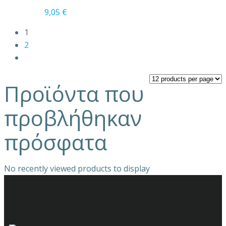
σελίδα
9,05
€
του
1
προϊόντος
2
Προϊόντα που
προβλήθηκαν
πρόσφατα
No recently viewed products to display