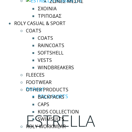
ΖΩΝΕΣ ΜΕΣΗΣ
να
ΣΧΟΙΝΙΑ
επιλεγούν
ΤΡΙΠΟΔΑΣ
στη
ROLY CASUAL & SPORT
σελίδα
COATS
του
COATS
προϊόντος
RAINCOATS
SOFTSHELL
VESTS
WINDBREAKERS
FLEECES
FOOTWEAR
Αυτό
Επιλογή
OTHER PRODUCTS
το
POLO SHIRTS
BACKPACKS
προϊόν
CAPS
έχει
KIDS COLLECTION
ESTRELLA
πολλαπλές
SWIMSUITS
παραλλαγές.
ROLY WORKWEAR